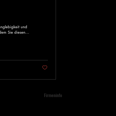
anglebigkeit und
ndem Sie diesen...
Firmeninfo
tfaden zum
​Kontaktieren Sie uns- Contact us
​Über uns