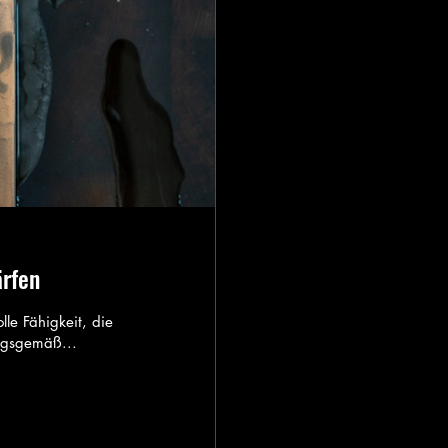
ärfen
lle Fähigkeit, die
ungsgemäß...