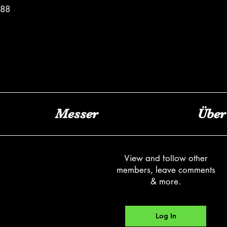
988
fe
Messer
Über
Log In to Connect
With Members
View and follow other
members, leave comments
& more.
Log In