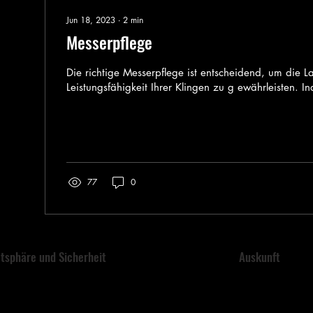
Jun 18, 2023
∙
2
min
Messerpflege
Die richtige Messerpflege ist entscheidend, um die L
Leistungsfähigkeit Ihrer Klingen zu g ewährleisten. I
77
0
vatsphäre und Sicherheit
Auskunft
lisierte Datenschutzrichtlinie
Ein Anfängerlei
Messerschärfen
liche Erklärung