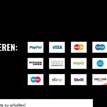
das richtige Mes
r Versprechen an Sie
Messerpflege
EREN:
te zu erhalten!