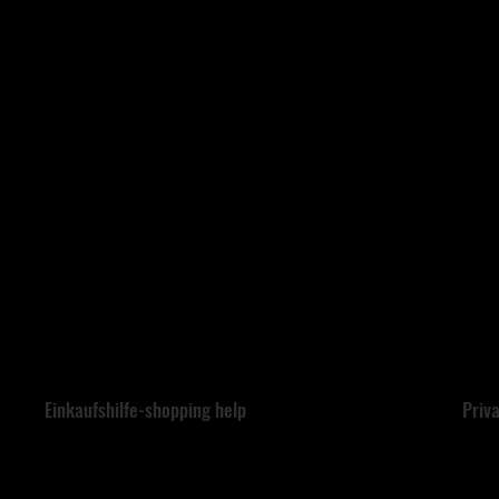
Einkaufshilfe-shopping help
​Pri
Willkommen
Aktua
neue Dinge
Recht